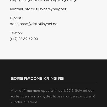
Kontaktinfo til tilsynsmyndighet:
E-post:
postkasse@datatilsynet.no
Telefon:
(+47) 22 39 69 00
BORG RADONSIKRING AS
Vi er et firma med oppstart i april 2012. Selv på den
korte tiden har vi knyttet til oss mange stor og små
kunder allerede.