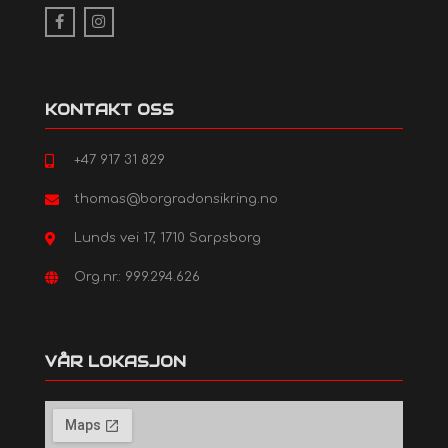
KONTAKT OSS
+47 917 31 829
thomas@borgradonsikring.no
Lunds vei 17, 1710 Sarpsborg
Org.nr.: 999.294.626
VÅR LOKASJON